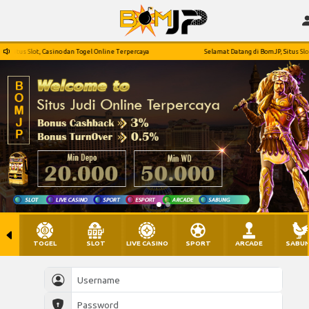
itus Slot, Casino dan Togel Online Terpercaya
Selamat Datang di BomJP, Situs Slot, C
TOGEL
SLOT
LIVE CASINO
SPORT
ARCADE
SABU