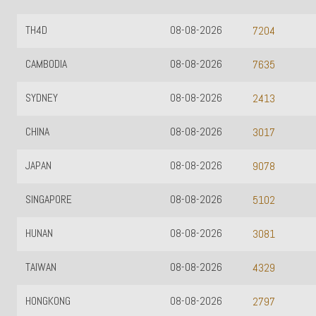
TH4D
08-08-2026
7204
CAMBODIA
08-08-2026
7635
SYDNEY
08-08-2026
2413
CHINA
08-08-2026
3017
JAPAN
08-08-2026
9078
SINGAPORE
08-08-2026
5102
HUNAN
08-08-2026
3081
TAIWAN
08-08-2026
4329
HONGKONG
08-08-2026
2797