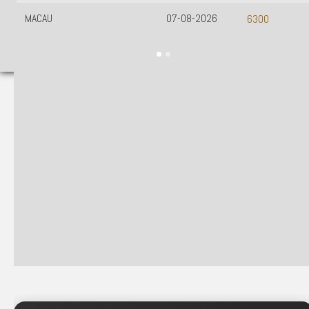
MACAU
07-08-2026
6300