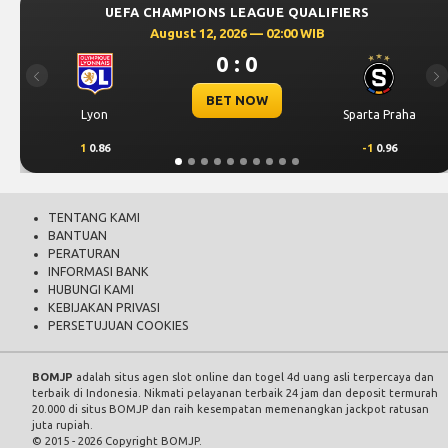
HAMPIONS LEAGUE QUALIFIERS
UEFA CH
August 12, 2026 — 02:00 WIB
Aug
0 : 0
Previous
Ne
BET NOW
Sparta Praha
SK Sturm Graz
-1
0.96
-0.5
0.95
TENTANG KAMI
BANTUAN
PERATURAN
INFORMASI BANK
HUBUNGI KAMI
KEBIJAKAN PRIVASI
PERSETUJUAN COOKIES
BOMJP
adalah situs agen slot online dan togel 4d uang asli terpercaya dan
terbaik di Indonesia. Nikmati pelayanan terbaik 24 jam dan deposit termurah
20.000 di situs BOMJP dan raih kesempatan memenangkan jackpot ratusan
juta rupiah.
© 2015 - 2026 Copyright BOMJP.