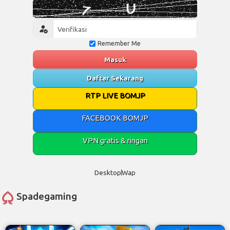
Remember Me
Masuk
Daftar Sekarang
RTP LIVE BOMJP
FACEBOOK BOMJP
VPN gratis & ringan
Desktop
Wap
Spadegaming