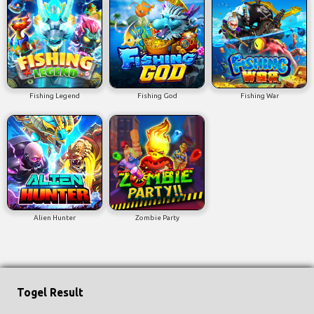
Fishing Legend
Fishing God
Fishing War
Alien Hunter
Zombie Party
Togel Result