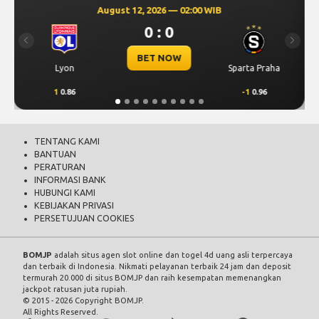
 2026 — 02:00 WIB
August 12, 2026 
0 : 0
0 : 
Previous
Next
ET NOW
BET N
Sparta Praha
SK Sturm Graz
-1
0.96
-0.5
0.95
TENTANG KAMI
BANTUAN
PERATURAN
INFORMASI BANK
HUBUNGI KAMI
KEBIJAKAN PRIVASI
PERSETUJUAN COOKIES
BOMJP
adalah situs agen slot online dan togel 4d uang asli terpercaya
dan terbaik di Indonesia. Nikmati pelayanan terbaik 24 jam dan deposit
termurah 20.000 di situs BOMJP dan raih kesempatan memenangkan
jackpot ratusan juta rupiah.
© 2015 - 2026 Copyright BOMJP.
All Rights Reserved.